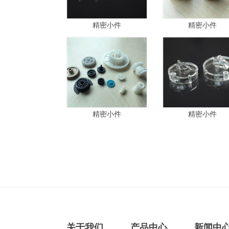
精密小件
精密小件
精密小件
精密小件
关于我们
产品中心
新闻中