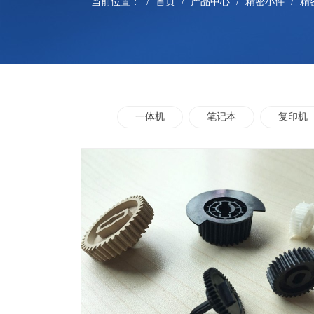
当前位置：
首页
产品中心
精密小件
精
一体机
笔记本
复印机